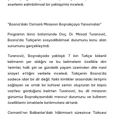
eserlerini edimbilimsel bir yaklaşımla inceledi.
“Bosna’daki Osmanlı Mirasının Boşnakçaya Yansımaları”
Programın ikinci bölümünde Doç. Dr. Mirsad Turanović,
Bosna’da Türkçenin sosyodilbilimsel durumunu konu alan
sunumunu gerçekleştirdi.
Turanović, Boşnakçada yaklaşık 7 bin Türkçe kökenli
kelimenin yer aldığını ve bu kelimelerin özellikle dini
terimler, halk şiiri ve gündelik yaşam üzerinden dile nasıl
sirayet ettiğini verilerle inceledi. Türkçenin Bosna’da
sadece idari bir dil değil; farklı kimlikler arasındaki iletişimi
sağlayan ve ortak bir kültürel zemin oluşturan bir köprü
vazifesi gördüğünü belirten Turanović, bu dil mirasının
günümüz Boşnakçasındaki mevcut durumunu ve kullanım
özelliklerini örneklerle katılımcılara aktardı.
Osmanlı’nın Balkanlar’daki hâkimiyeti süresince Türkçeyi