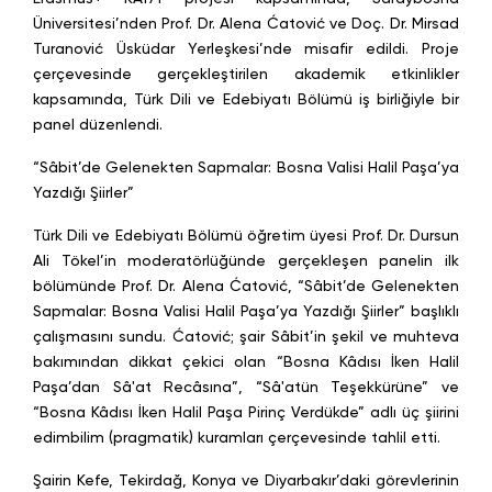
Üniversitesi’nden Prof. Dr. Alena Ćatović ve Doç. Dr. Mirsad
Turanović Üsküdar Yerleşkesi’nde misafir edildi. Proje
çerçevesinde gerçekleştirilen akademik etkinlikler
kapsamında, Türk Dili ve Edebiyatı Bölümü iş birliğiyle bir
panel düzenlendi.
“Sâbit’de Gelenekten Sapmalar: Bosna Valisi Halil Paşa’ya
Yazdığı Şiirler”
Türk Dili ve Edebiyatı Bölümü öğretim üyesi Prof. Dr. Dursun
Ali Tökel’in moderatörlüğünde gerçekleşen panelin ilk
bölümünde Prof. Dr. Alena Ćatović, “Sâbit’de Gelenekten
Sapmalar: Bosna Valisi Halil Paşa’ya Yazdığı Şiirler” başlıklı
çalışmasını sundu. Ćatović; şair Sâbit’in şekil ve muhteva
bakımından dikkat çekici olan “Bosna Kâdısı İken Halil
Paşa’dan Sâ'at Recâsına”, “Sâ'atün Teşekkürüne” ve
“Bosna Kâdısı İken Halil Paşa Pirinç Verdükde” adlı üç şiirini
edimbilim (pragmatik) kuramları çerçevesinde tahlil etti.
Şairin Kefe, Tekirdağ, Konya ve Diyarbakır’daki görevlerinin