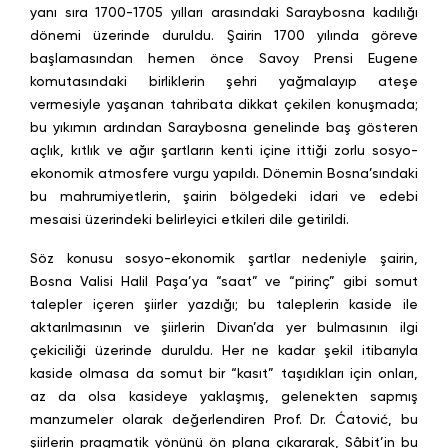
yanı sıra 1700-1705 yılları arasındaki Saraybosna kadılığı
dönemi üzerinde duruldu. Şairin 1700 yılında göreve
başlamasından hemen önce Savoy Prensi Eugene
komutasındaki birliklerin şehri yağmalayıp ateşe
vermesiyle yaşanan tahribata dikkat çekilen konuşmada;
bu yıkımın ardından Saraybosna genelinde baş gösteren
açlık, kıtlık ve ağır şartların kenti içine ittiği zorlu sosyo-
ekonomik atmosfere vurgu yapıldı. Dönemin Bosna’sındaki
bu mahrumiyetlerin, şairin bölgedeki idari ve edebi
mesaisi üzerindeki belirleyici etkileri dile getirildi.
Söz konusu sosyo-ekonomik şartlar nedeniyle şairin,
Bosna Valisi Halil Paşa’ya “saat” ve “pirinç” gibi somut
talepler içeren şiirler yazdığı; bu taleplerin kaside ile
aktarılmasının ve şiirlerin Divan’da yer bulmasının ilgi
çekiciliği üzerinde duruldu. Her ne kadar şekil itibarıyla
kaside olmasa da somut bir “kasıt” taşıdıkları için onları,
az da olsa kasideye yaklaşmış, gelenekten sapmış
manzumeler olarak değerlendiren Prof. Dr. Ćatović, bu
şiirlerin pragmatik yönünü ön plana çıkararak, Sâbit’in bu