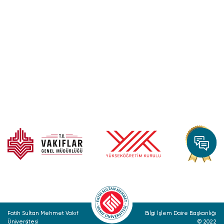
Fatih Sultan Mehmet Vakıf
Bilgi İşlem Daire Başkanlığı
Üniversitesi
© 2022