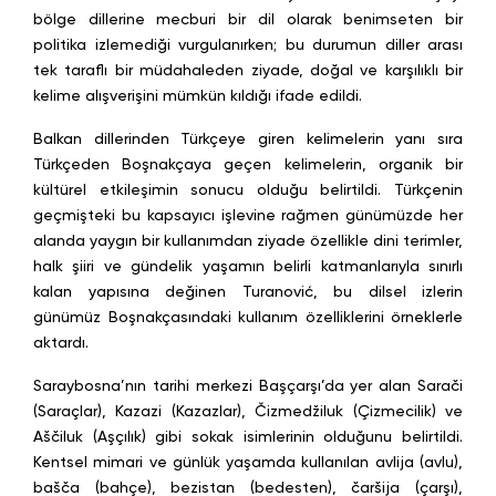
bölge dillerine mecburi bir dil olarak benimseten bir
politika izlemediği vurgulanırken; bu durumun diller arası
tek taraflı bir müdahaleden ziyade, doğal ve karşılıklı bir
kelime alışverişini mümkün kıldığı ifade edildi.
Balkan dillerinden Türkçeye giren kelimelerin yanı sıra
Türkçeden Boşnakçaya geçen kelimelerin, organik bir
kültürel etkileşimin sonucu olduğu belirtildi. Türkçenin
geçmişteki bu kapsayıcı işlevine rağmen günümüzde her
alanda yaygın bir kullanımdan ziyade özellikle dini terimler,
halk şiiri ve gündelik yaşamın belirli katmanlarıyla sınırlı
kalan yapısına değinen Turanović, bu dilsel izlerin
günümüz Boşnakçasındaki kullanım özelliklerini örneklerle
aktardı.
Saraybosna’nın tarihi merkezi Başçarşı’da yer alan Sarači
(Saraçlar), Kazazi (Kazazlar), Čizmedžiluk (Çizmecilik) ve
Aščiluk (Aşçılık) gibi sokak isimlerinin olduğunu belirtildi.
Kentsel mimari ve günlük yaşamda kullanılan avlija (avlu),
bašča (bahçe), bezistan (bedesten), čaršija (çarşı),