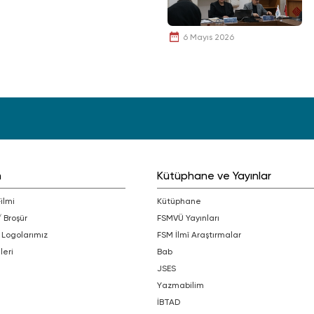
6 Mayıs 2026
m
Kütüphane ve Yayınlar
Filmi
Kütüphane
/ Broşür
FSMVÜ Yayınları
 Logolarımız
FSM İlmî Araştırmalar
leri
bab
JSES
Yazmabilim
İBTAD