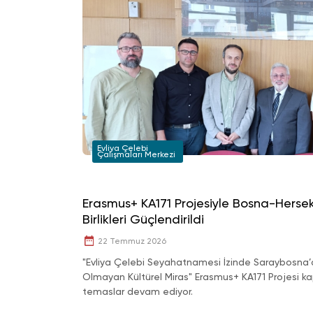
Evliya Çelebi
Çalışmaları Merkezi
Erasmus+ KA171 Projesiyle Bosna-Herse
Birlikleri Güçlendirildi
22 Temmuz 2026
"Evliya Çelebi Seyahatnamesi İzinde Saraybosn
Olmayan Kültürel Miras" Erasmus+ KA171 Projesi
temaslar devam ediyor.