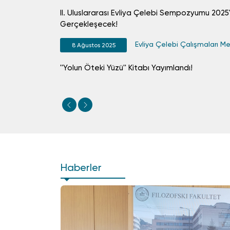
II. Uluslararası Evliya Çelebi Sempozyumu 202
Gerçekleşecek!
Evliya Çelebi Çalışmaları Me
8 Ağustos 2025
''Yolun Öteki Yüzü'' Kitabı Yayımlandı!
1
2
3
4
Haberler