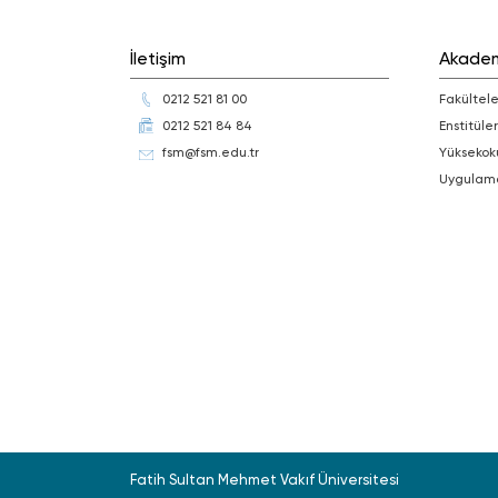
İletişim
Akade
0212 521 81 00
Fakültele
0212 521 84 84
Enstitüler
fsm@fsm.edu.tr
Yüksekok
Uygulam
Fatih Sultan Mehmet Vakıf Üniversitesi