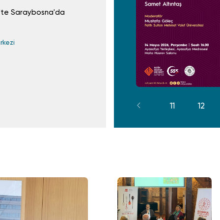
5'te Saraybosna'da
Evliya Çelebi'nin İstanbul Rotası Dijital Ha
rkezi
Evliya Çelebi Çalışma
2 Kasım 2022
Dijital ve Mekânsal Beşeri Bilimler Atölye
5
6
7
8
9
10
11
12