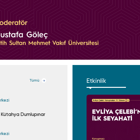
Etkinlik
Tümü
rkezi
Evliya Çelebi Çalışma
13 Kasım 2023
 Kütahya Dumlupınar
Seyahatname Yeniden Neşrediliyor!
rkezi
Evliya Çelebi Çalışma
3 Nisan 2023