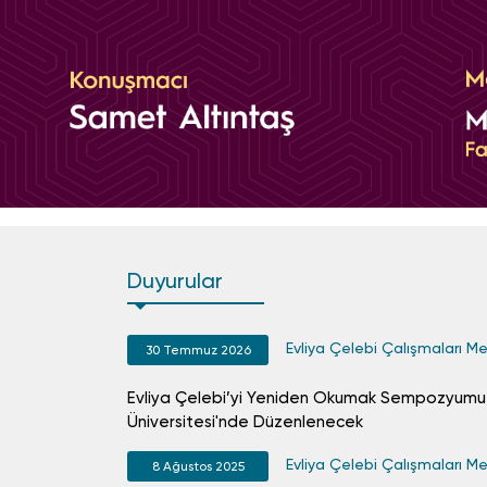
Duyurular
Evliya Çelebi Çalışmaları Me
30 Temmuz 2026
Evliya Çelebi’yi Yeniden Okumak Sempozyumu
Üniversitesi'nde Düzenlenecek
Evliya Çelebi Çalışmaları Me
8 Ağustos 2025